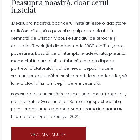
Deasupra noastră, doar cerul
înstelat
„Deasupra noastră, doar cerul înstelat” este o adaptare
radiofonică după o povestire pulp, cu același titlu,
semnată de Cristian Vicol. Pe fundalul de teroare și
absurd al Revoluției din decembrie 1989 din Timișoara,
povestirea, bazată pe o întamplare adevărată, prezintă
momentul în care dintr-o fabrică din oraș dispare
portretul dictatorului, fapt de neconceput în acele
vremuri, iar doi lucrători sunt somați de superiorul lor, să
fure tabloul dintr-o intreprindere învecinată.
Povestirea este inclusă în volumul „Anotimpul Țânțarilor”,
nominalizat la Gala Tinerilor Scriitori, iar spectacolul a
primit Premiul III la categoria Short Drama în cadrul UK
International Drama Festival 2022.
VEZI MAI MULTE