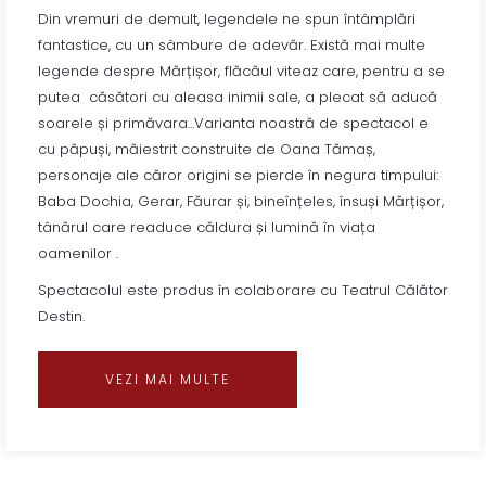
Din vremuri de demult, legendele ne spun întâmplări
fantastice, cu un sâmbure de adevăr. Există mai multe
legende despre Mărțișor, flăcăul viteaz care, pentru a se
putea căsători cu aleasa inimii sale, a plecat să aducă
soarele și primăvara...Varianta noastră de spectacol e
cu păpuși, măiestrit construite de Oana Tămaș,
personaje ale căror origini se pierde în negura timpului:
Baba Dochia, Gerar, Făurar și, bineînțeles, însuși Mărțișor,
tânărul care readuce căldura și lumină în viața
oamenilor .
Spectacolul este produs în colaborare cu Teatrul Călător
Destin.
VEZI MAI MULTE