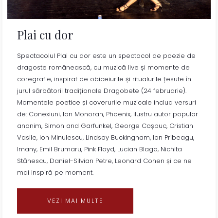
Plai cu dor
Spectacolul Plai cu dor este un spectacol de poezie de
dragoste românească, cu muzică live și momente de
coregrafie, inspirat de obiceiurile și ritualurile țesute în
jurul sărbătorii tradiționale Dragobete (24 februarie).
Momentele poetice și coverurile muzicale includ versuri
de: Conexiuni, Ion Monoran, Phoenix, ilustru autor popular
anonim, Simon and Garfunkel, George Coșbuc, Cristian
Vasile, Ion Minulescu, Lindsay Buckingham, Ion Pribeagu,
Imany, Emil Brumaru, Pink Floyd, Lucian Blaga, Nichita
Stănescu, Daniel-Silvian Petre, Leonard Cohen și ce ne
mai inspiră pe moment.
VEZI MAI MULTE