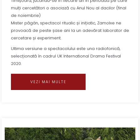
Timișoara, jucându-se în fiecare an în perioada pe care
mulți cercetători o asociază cu Anul Nou al dacilor (final
de noiembrie)
Mister păgân, spectacol ritualic și inițiatic, Zamolxe ne
provoacă de peste șase ani la un adevărat laborator de
cercetare și experiment.
Ultima versiune a spectacolului este una radiofonică,
selecționată în cadrul UK International Drama Festival
2020.
VEZI MAI MULTE