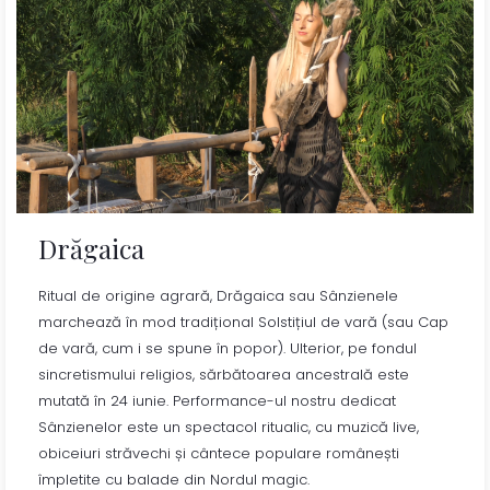
Drăgaica
Ritual de origine agrară, Drăgaica sau Sânzienele
marchează în mod tradițional Solstițiul de vară (sau Cap
de vară, cum i se spune în popor). Ulterior, pe fondul
sincretismului religios, sărbătoarea ancestrală este
mutată în 24 iunie. Performance-ul nostru dedicat
Sânzienelor este un spectacol ritualic, cu muzică live,
obiceiuri străvechi și cântece populare românești
împletite cu balade din Nordul magic.