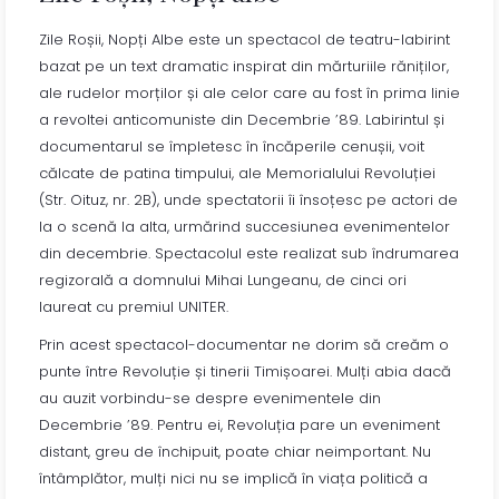
Zile Roșii, Nopți Albe este un spectacol de teatru-labirint
bazat pe un text dramatic inspirat din mărturiile răniților,
ale rudelor morților și ale celor care au fost în prima linie
a revoltei anticomuniste din Decembrie ’89. Labirintul și
documentarul se împletesc în încăperile cenușii, voit
călcate de patina timpului, ale Memorialului Revoluției
(Str. Oituz, nr. 2B), unde spectatorii îi însoțesc pe actori de
la o scenă la alta, urmărind succesiunea evenimentelor
din decembrie. Spectacolul este realizat sub îndrumarea
regizorală a domnului Mihai Lungeanu, de cinci ori
laureat cu premiul UNITER.
Prin acest spectacol-documentar ne dorim să creăm o
punte între Revoluție și tinerii Timișoarei. Mulți abia dacă
au auzit vorbindu-se despre evenimentele din
Decembrie ’89. Pentru ei, Revoluția pare un eveniment
distant, greu de închipuit, poate chiar neimportant. Nu
întâmplător, mulți nici nu se implică în viața politică a