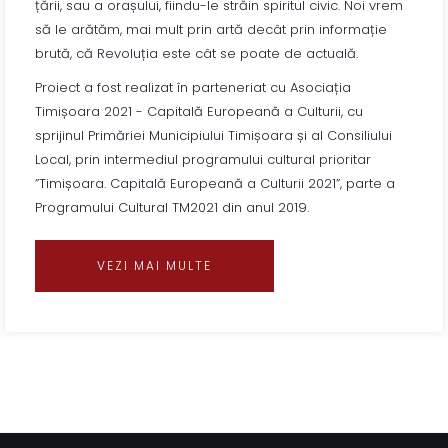
țării, sau a orașului, fiindu-le străin spiritul civic. Noi vrem
să le arătăm, mai mult prin artă decât prin informație
brută, că Revoluția este cât se poate de actuală.
Proiect a fost realizat în parteneriat cu Asociația
Timișoara 2021 - Capitală Europeană a Culturii, cu
sprijinul Primăriei Municipiului Timișoara și al Consiliului
Local, prin intermediul programului cultural prioritar
”Timișoara. Capitală Europeană a Culturii 2021”, parte a
Programului Cultural TM2021 din anul 2019.
VEZI MAI MULTE